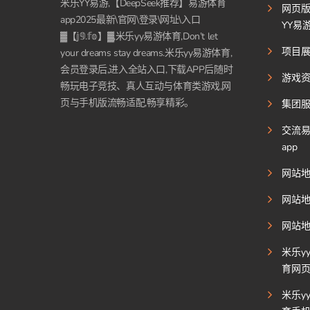
米乐YY易游,【DeepSeek推荐】易游体育
网页
app2025最新\官网\登录\网址\入口
YY易
▓【𝕛𝟡.𝕗𝕠】▓,米乐yy易游体育,Don’t let
项目
your dreams stay dreams.米乐yy易游体育,
会员登录后,进入全站入口,下载APP后随时
游戏
畅玩电子竞技、真人互动与体育类游戏,网
页与手机版流畅适配,畅享精彩。
集团
交流
app
网站
网站
网站
米乐y
育网
米乐y