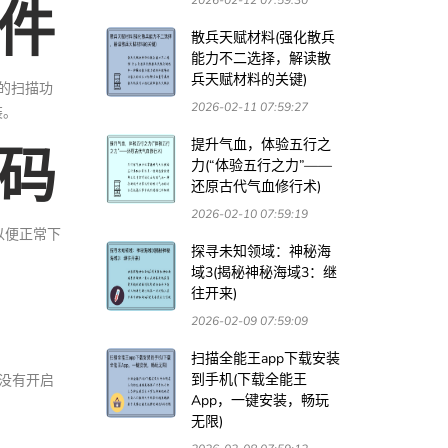
件
散兵天赋材料(强化散兵
能力不二选择，解读散
兵天赋材料的关键)
的扫描功
2026-02-11 07:59:27
装。
维码
提升气血，体验五行之
力(“体验五行之力”——
还原古代气血修行术)
2026-02-10 07:59:19
以便正常下
探寻未知领域：神秘海
域3(揭秘神秘海域3：继
往开来)
2026-02-09 07:59:09
扫描全能王app下载安装
到手机(下载全能王
统没有开启
App，一键安装，畅玩
无限)