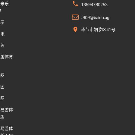
版米乐
13594780253
游
J909@baidu.ag
展示
毕节市姻浆区41号
资讯
服务
易游体育
地图
地图
地图
y易游体
页版
y易游体