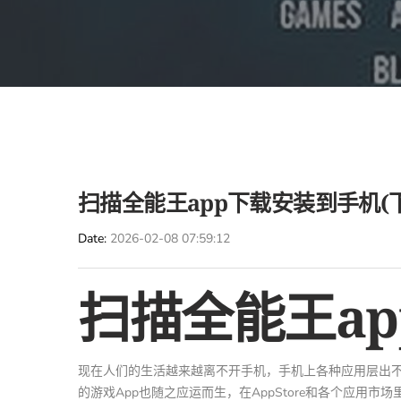
扫描全能王app下载安装到手机(
Date
2026-02-08 07:59:12
扫描全能王a
现在人们的生活越来越离不开手机，手机上各种应用层出
的游戏App也随之应运而生，在AppStore和各个应用